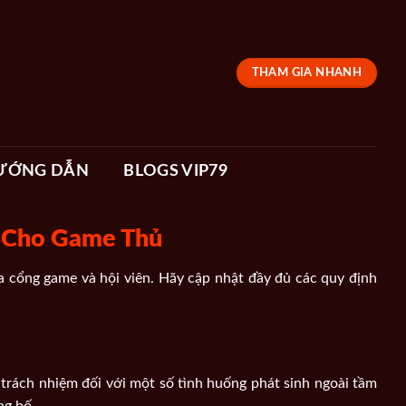
THAM GIA NHANH
ƯỚNG DẪN
BLOGS VIP79
g Cho Game Thủ
a cổng game và hội viên. Hãy cập nhật đầy đủ các quy định
rách nhiệm đối với một số tình huống phát sinh ngoài tầm