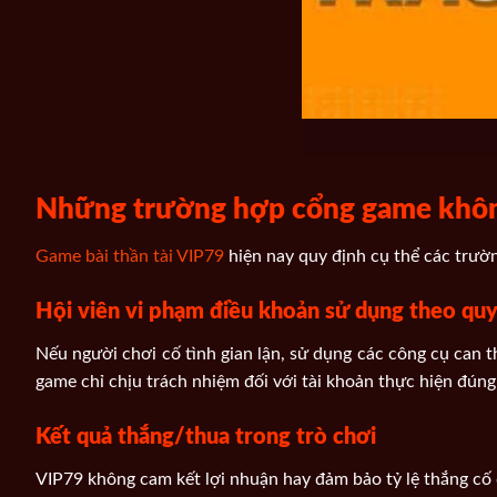
Những trường hợp cổng game khôn
Game bài thần tài VIP79
hiện nay quy định cụ thể các trườ
Hội viên vi phạm điều khoản sử dụng theo quy
Nếu người chơi cố tình gian lận, sử dụng các công cụ can th
game chỉ chịu trách nhiệm đối với tài khoản thực hiện đúng
Kết quả thắng/thua trong trò chơi
VIP79 không cam kết lợi nhuận hay đảm bảo tỷ lệ thắng cố 