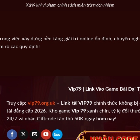
Xử lý khi vi phạm chính sách miễn trừ trách nhiệm
rong việc xây dựng nền tảng giải trí online ổn định, chuyên ngh
m rõ các quy định!
Vip79 | Link Vào Game Bài Đại 
Truy cập:
vip79.org.uk
–
Link
tải VIP79
chính thức không bị 
tài đẳng cấp 2026. Kho game
Vip 79
xanh chín, tỷ lệ đổi th
24/7 và nhận Giftcode tân thủ 50K ngay hôm nay!