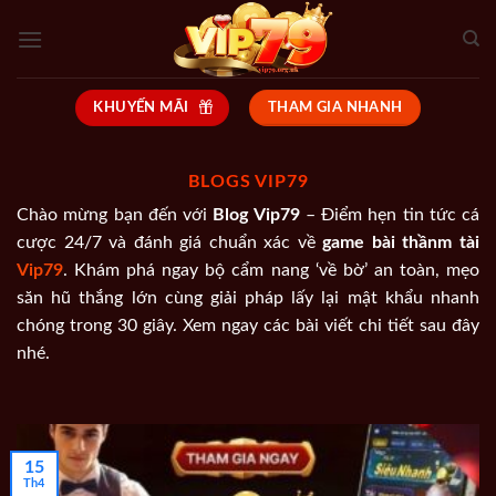
Bỏ
qua
nội
dung
KHUYẾN MÃI
THAM GIA NHANH
BLOGS VIP79
Chào mừng bạn đến với
Blog Vip79
– Điểm hẹn tin tức cá
cược 24/7 và đánh giá chuẩn xác về
game bài thầnm tài
Vip79
. Khám phá ngay bộ cẩm nang ‘về bờ’ an toàn, mẹo
săn hũ thắng lớn cùng giải pháp lấy lại mật khẩu nhanh
chóng trong 30 giây. Xem ngay các bài viết chi tiết sau đây
nhé.
15
Th4