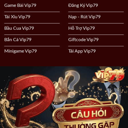
Game Bài Vip79
Đăng Ký Vip79
Tài Xỉu Vip79
Nạp - Rút Vip79
Bầu Cua Vip79
Hỗ Trợ Vip79
Bắn Cá Vip79
Giftcode Vip79
Minigame Vip79
Tải App Vip79