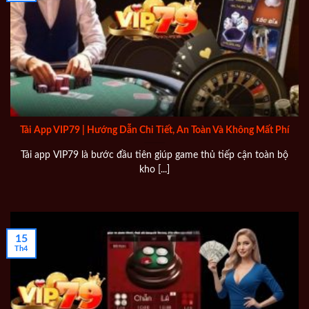
Tải App VIP79 | Hướng Dẫn Chi Tiết, An Toàn Và Không Mất Phí
Tải app VIP79 là bước đầu tiên giúp game thủ tiếp cận toàn bộ
kho [...]
15
Th4