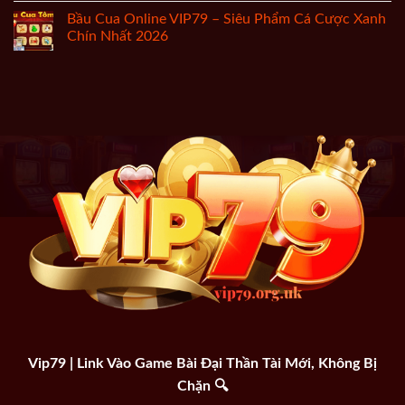
Đa
đề
có
Bầu Cua Online VIP79 – Siêu Phẩm Cá Cược Xanh
Dạng
online
bình
Nhiều
VIP79
luận
Chín Nhất 2026
Phần
–
ở
Thưởng
Sảnh
Nổ
Không
Cao
Cược
Hũ
có
Xanh
Đổi
bình
Chín,
Thưởng
luận
Minh
VIP79
ở
Bạch
–
Bầu
Số
Làm
Cua
1
Giàu
Online
Nhanh
VIP79
Chóng
–
Cho
Siêu
Game
Phẩm
Thủ
Cá
Cược
Xanh
Chín
Nhất
2026
Vip79 | Link Vào Game Bài Đại Thần Tài Mới, Không Bị
Chặn 🔍