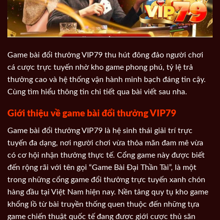
Game bài đổi thưởng VIP79 thu hút đông đảo người chơi
cá cược trực tuyến nhờ kho game phong phú, tỷ lệ trả
thưởng cao và hệ thống vận hành minh bạch đáng tin cậy.
Cùng tìm hiểu thông tin chi tiết qua bài viết sau nha.
Giới thiệu về game bài đổi thưởng VIP79
Game bài đổi thưởng VIP79 là hệ sinh thái giải trí trực
tuyến đa dạng, nơi người chơi vừa thỏa mãn đam mê vừa
có cơ hội nhận thưởng thực tế. Cổng game này được biết
đến rộng rãi với tên gọi “Game Bài Đại Thần Tài”, là một
trong những cổng game đổi thưởng trực tuyến xanh chón
hàng đầu tại Việt Nam hiện nay. Nền tảng quy tụ kho game
khổng lồ từ bài truyền thống quen thuộc đến những tựa
game chiến thuật quốc tế đang được giới cược thủ săn