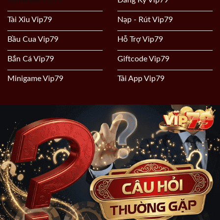
Tài Xỉu Vip79
Nạp - Rút Vip79
Bầu Cua Vip79
Hỗ Trợ Vip79
Bắn Cá Vip79
Giftcode Vip79
Minigame Vip79
Tải App Vip79