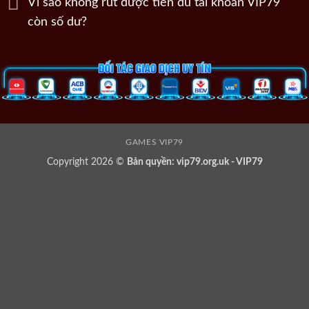
Vì sao không rút được tiền dù tài khoản VIP79
còn số dư?
GAMES VIP79
Copyright 2026 ©
Bản quyền: vip79.org.uk - VIP79