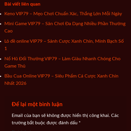
Bài viết liên quan
Keno VIP79 – Mẹo Chơi Chuẩn Xác, Thắng Lớn Mỗi Ngày
Mini Game VIP79 – Sân Chơi Đa Dạng Nhiều Phần Thưởng
Cao
Lô đề online VIP79 – Sảnh Cược Xanh Chín, Minh Bạch Số
1
Nổ Hũ Đổi Thưởng VIP79 – Làm Giàu Nhanh Chóng Cho
Game Thủ
Bầu Cua Online VIP79 – Siêu Phẩm Cá Cược Xanh Chín
Nhất 2026
Để lại một bình luận
Email của bạn sẽ không được hiển thị công khai.
Các
trường bắt buộc được đánh dấu
*